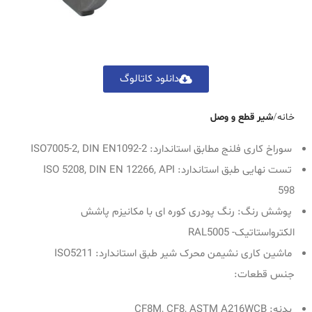
دانلود کاتالوگ
خانه
شیر قطع و وصل
سوراخ کاری فلنج مطابق استاندارد: ISO7005-2, DIN EN1092-2
تست نهایی طبق استاندارد: ISO 5208, DIN EN 12266, API
598
پوشش رنگ: رنگ پودری کوره ای با مکانیزم پاشش
الکترواستاتیک- RAL5005
ماشین کاری نشیمن محرک شیر طبق استاندارد: ISO5211
جنس قطعات:
بدنه: CF8M, CF8, ASTM A216WCB