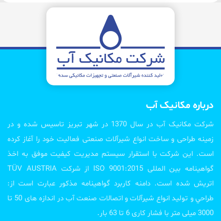
درباره مکانیک آب
شرکت مکانیک آب در سال 1370 در شهر تبریز تاسیس شده و در
زمینه طراحی و ساخت انواع شیرآلات صنعتی فعالیت خود را آغاز کرده
است. این شرکت با استقرار سیستم مدیریت کیفیت موفق به اخذ
گواهینامه بین المللی ISO 9001:2015 از شرکت TÜV AUSTRIA
اتریش شده است. دامنه کاربرد گواهینامه مذکور عبارت است از:
طراحي و تولید انواع شیرآلات و اتصالات صنعت آب در اندازه های 50 تا
3000 میلی متر با فشار کاری 6 تا 63 بار.