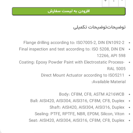
افزودن به لیست سفارش
توضیحات
توضیحات تکمیلی
Flange drilling according to: ISO7005-2, DIN EN1092-2
Final inspection and test according to: ISO 5208, DIN EN
12266, API 598
Coating: Epoxy Powder Paint with Electrostatic Process-
RAL 5005
Direct Mount Actuator according to ISO5211
Available Material:
Body: CF8M, CF8, ASTM A216WCB
Ball: AISI420, AISI304, AISI316, CF8M, CF8, Duplex
Shaft: AISI420, AISI304, AISI316, Duplex
Sealing: PTFE, RPTFE, NBR, EPDM, Silicon, Viton
Seat: AISI420, AISI304, AISI316, CF8M, CF8, Duplex