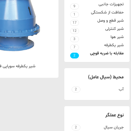
تجهیزات جانبی
9
حفاظت از شکستگی
1
شیر قطع و وصل
17
شیر کنترلی
12
شیر هوا
3
شیر یکطرفه
7
مقابله با ضربه قوچی
2
شير يكطرفه سوپاپی فن
محیط (سیال عامل)
آب
2
نوع عملگر
جریان سیال
2