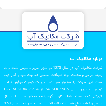
درباره مکانیک آب
شرکت مکانیک آب در سال 1370 در شهر تبریز تاسیس شده و در
زمینه طراحی و ساخت انواع شیرآلات صنعتی فعالیت خود را آغاز کرده
است. این شرکت با استقرار سیستم مدیریت کیفیت موفق به اخذ
گواهینامه بین المللی ISO 9001:2015 از شرکت TÜV AUSTRIA
اتریش شده است. دامنه کاربرد گواهینامه مذکور عبارت است از:
طراحي و تولید انواع شیرآلات و اتصالات صنعت آب در اندازه های 50 تا