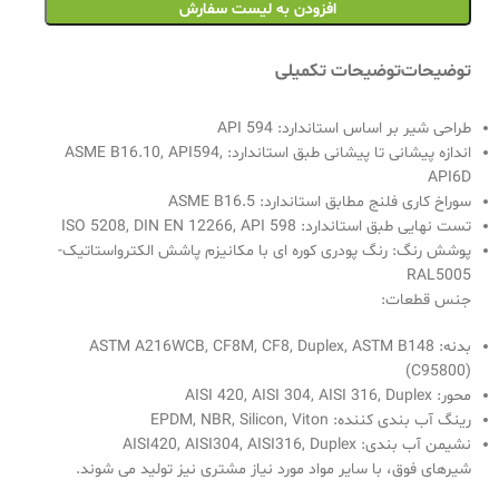
افزودن به لیست سفارش
توضیحات
توضیحات تکمیلی
طراحی شیر بر اساس استاندارد: API 594
اندازه پیشانی تا پیشانی طبق استاندارد: ASME B16.10, API594,
API6D
سوراخ کاری فلنج مطابق استاندارد: ASME B16.5
تست نهایی طبق استاندارد: ISO 5208, DIN EN 12266, API 598
پوشش رنگ: رنگ پودری کوره ای با مکانیزم پاشش الکترواستاتیک-
RAL5005
جنس قطعات:
بدنه: ASTM A216WCB, CF8M, CF8, Duplex, ASTM B148
(C95800)
محور: AISI 420, AISI 304, AISI 316, Duplex
رینگ آب بندی کننده: EPDM, NBR, Silicon, Viton
نشیمن آب بندی: AISI420, AISI304, AISI316, Duplex
شیرهای فوق، با سایر مواد مورد نیاز مشتری نیز تولید می شوند.