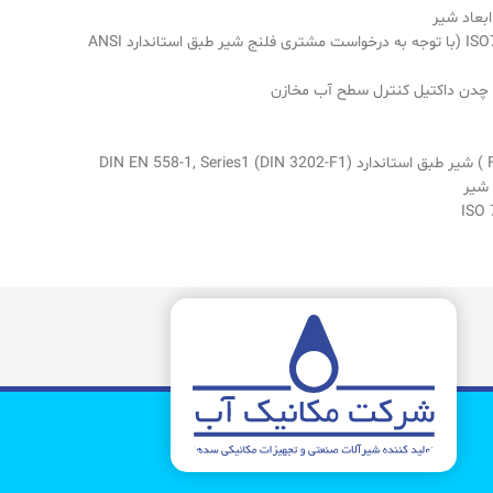
سوراخكاری فلنج طبق استاندارد (DIN 2501) DIN EN 1092-1معادل ISO7005-1 (با توجه به درخواست مشتری فلنج شیر طبق استاندارد ANSI
فشار كار 25-10 بار PN: 10-25bar – اندازه پیشانی تا پیشانی(Face To Face ) شیر طبق استاندارد (DIN 3202-F1) DIN EN 558-1, Series1