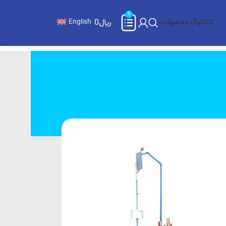
0
کاتالوگ محصولات
﷼
0
English