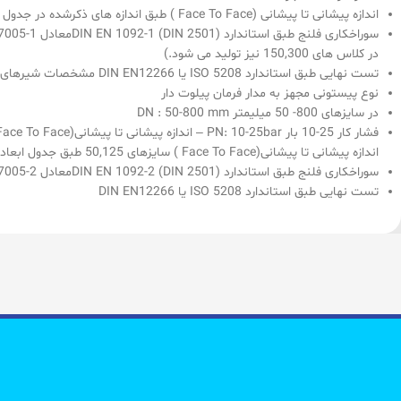
اندازه پیشانی تا پیشانی (Face To Face ) طبق اندازه های ذكرشده در جدول ابعاد شیر
در كلاس های 150,300 نیز تولید می شود.)
تست نهایی طبق استاندارد ISO 5208 یا DIN EN12266 مشخصات شیرهای چدن داكتیل كنترل سطح آب مخازن
نوع پیستونی مجهز به مدار فرمان پیلوت دار
در سایزهای 800- 50 میلیمتر DN : 50-800 mm
اندازه پیشانی تا پیشانی(Face To Face ) سایزهای 50,125 طبق جدول ابعاد شیر
سوراخكاری فلنج طبق استاندارد (DIN 2501) DIN EN 1092-2معادل ISO 7005-2
تست نهایی طبق استاندارد ISO 5208 یا DIN EN12266