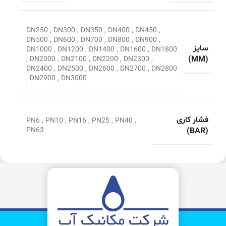
DN250
,
DN300
,
DN350
,
DN400
,
DN450
,
DN500
,
DN600
,
DN700
,
DN800
,
DN900
,
سایز
DN1000
,
DN1200
,
DN1400
,
DN1600
,
DN1800
(MM)
,
DN2000
,
DN2100
,
DN2200
,
DN2300
,
DN2400
,
DN2500
,
DN2600
,
DN2700
,
DN2800
,
DN2900
,
DN3000
فشار کاری
PN6
,
PN10
,
PN16
,
PN25
,
PN40
,
(BAR)
PN63