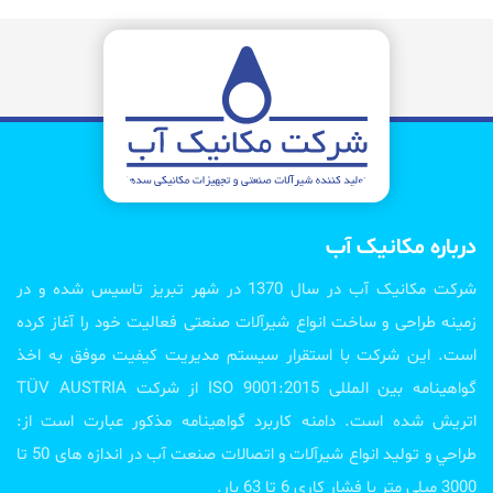
درباره مکانیک آب
شرکت مکانیک آب در سال 1370 در شهر تبریز تاسیس شده و در
زمینه طراحی و ساخت انواع شیرآلات صنعتی فعالیت خود را آغاز کرده
است. این شرکت با استقرار سیستم مدیریت کیفیت موفق به اخذ
گواهینامه بین المللی ISO 9001:2015 از شرکت TÜV AUSTRIA
اتریش شده است. دامنه کاربرد گواهینامه مذکور عبارت است از:
طراحي و تولید انواع شیرآلات و اتصالات صنعت آب در اندازه های 50 تا
3000 میلی متر با فشار کاری 6 تا 63 بار.